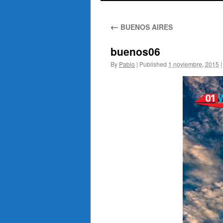
to
←
BUENOS AIRES
content
buenos06
By
Pablo
|
Published
1 noviembre, 2015
|