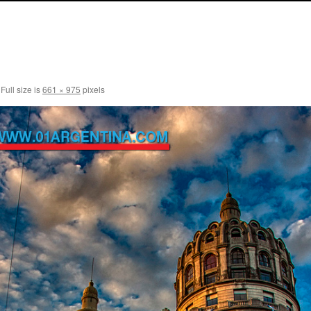
Full size is
661 × 975
pixels