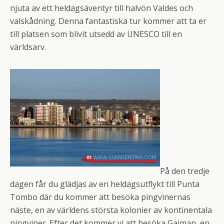
njuta av ett heldagsäventyr till halvön Valdes och
valskådning. Denna fantastiska tur kommer att ta er
till platsen som blivit utsedd av UNESCO till en
världsarv.
På den tredje
dagen får du glädjas av en heldagsutflykt till Punta
Tombo där du kommer att besöka pingvinernas
näste, en av världens största kolonier av kontinentala
pingviner. Efter det kommer vi att besöka Gaiman, en